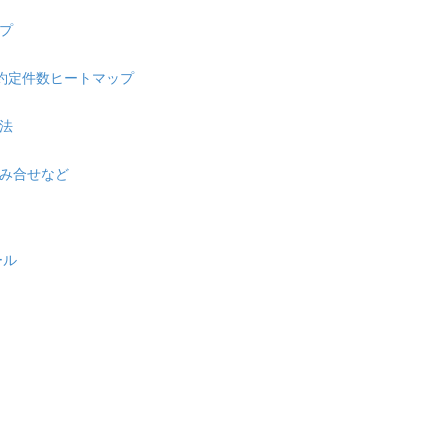
プ
口約定件数ヒートマップ
法
み合せなど
ール