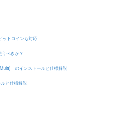
 & ビットコインも対応
使うべきか？
Multi) のインストールと仕様解説
トールと仕様解説