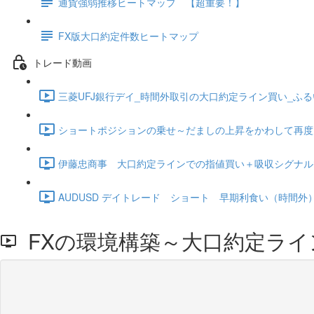
通貨強弱推移ヒートマップ 【超重要！】
FX版大口約定件数ヒートマップ
トレード動画
三菱UFJ銀行デイ_時間外取引の大口約定ライン買い_ふるい
ショートポジションの乗せ～だましの上昇をかわして再度空売り
伊藤忠商事 大口約定ラインでの指値買い＋吸収シグナルで買
AUDUSD デイトレード ショート 早期利食い（時間外） (2
FXの環境構築～大口約定ライ