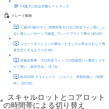
FX版大口約定件数ヒートマップ
トレード動画
三菱UFJ銀行デイ_時間外取引の大口約定ライン買い_ふ
るい落としパターンで確認_ブレークアウトで乗せ (40:23)
ショートポジションの乗せ～だましの上昇をかわして再
度空売りするまで (12:48)
伊藤忠商事 大口約定ラインでの指値買い＋吸収シグナ
ルで買い（条件甘め） (5:10)
AUDUSD デイトレード ショート 早期利食い（時間
外） (20:00)
スキャルロットとコアロット
の時間帯による切り替え