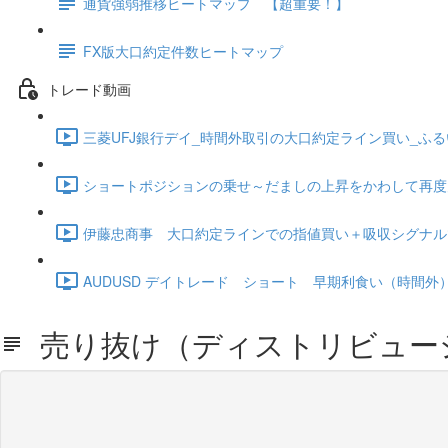
通貨強弱推移ヒートマップ 【超重要！】
FX版大口約定件数ヒートマップ
トレード動画
三菱UFJ銀行デイ_時間外取引の大口約定ライン買い_ふるい
ショートポジションの乗せ～だましの上昇をかわして再度空売り
伊藤忠商事 大口約定ラインでの指値買い＋吸収シグナルで買
AUDUSD デイトレード ショート 早期利食い（時間外） (2
売り抜け（ディストリビュー