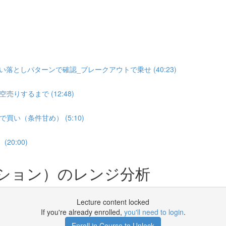
落としパターンで確認_ブレークアウトで乗せ (40:23)
するまで (12:48)
い（条件甘め） (5:10)
0:00)
ション）のレンジ分析
Lecture content locked
If you're already enrolled,
you'll need to login
.
Enroll in Course to Unlock