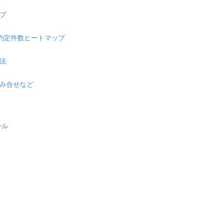
プ
口約定件数ヒートマップ
法
み合せなど
ール