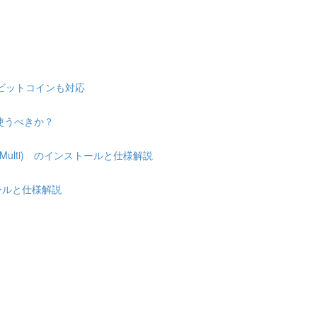
 & ビットコインも対応
使うべきか？
Multi) のインストールと仕様解説
トールと仕様解説