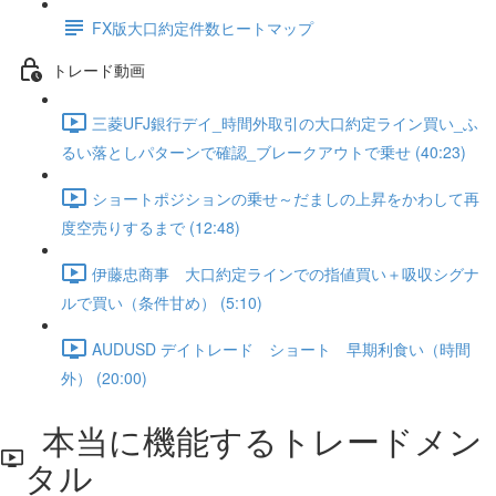
FX版大口約定件数ヒートマップ
トレード動画
三菱UFJ銀行デイ_時間外取引の大口約定ライン買い_ふ
るい落としパターンで確認_ブレークアウトで乗せ (40:23)
ショートポジションの乗せ～だましの上昇をかわして再
度空売りするまで (12:48)
伊藤忠商事 大口約定ラインでの指値買い＋吸収シグナ
ルで買い（条件甘め） (5:10)
AUDUSD デイトレード ショート 早期利食い（時間
外） (20:00)
本当に機能するトレードメン
タル