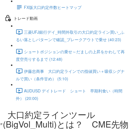
FX版大口約定件数ヒートマップ
トレード動画
三菱UFJ銀行デイ_時間外取引の大口約定ライン買い_ふ
るい落としパターンで確認_ブレークアウトで乗せ (40:23)
ショートポジションの乗せ～だましの上昇をかわして再
度空売りするまで (12:48)
伊藤忠商事 大口約定ラインでの指値買い＋吸収シグナ
ルで買い（条件甘め） (5:10)
AUDUSD デイトレード ショート 早期利食い（時間
外） (20:00)
大口約定ラインツール
(BigVol_Multi)とは？ CME先物