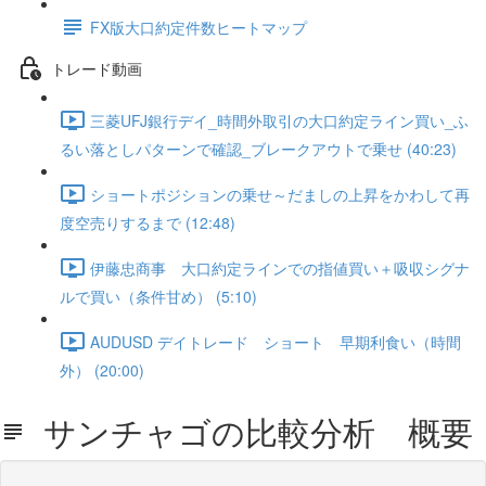
FX版大口約定件数ヒートマップ
トレード動画
三菱UFJ銀行デイ_時間外取引の大口約定ライン買い_ふ
るい落としパターンで確認_ブレークアウトで乗せ (40:23)
ショートポジションの乗せ～だましの上昇をかわして再
度空売りするまで (12:48)
伊藤忠商事 大口約定ラインでの指値買い＋吸収シグナ
ルで買い（条件甘め） (5:10)
AUDUSD デイトレード ショート 早期利食い（時間
外） (20:00)
サンチャゴの比較分析 概要